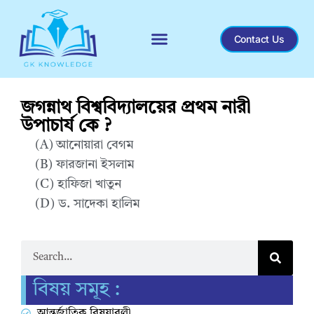
Contact Us
Recent General Knowledge
জগন্নাথ বিশ্ববিদ্যালয়ের প্রথম নারী
উপাচার্য কে ?
(A) আনোয়ারা বেগম
(B) ফারজানা ইসলাম
(C) হাফিজা খাতুন
(D) ড. সাদেকা হালিম
Correct Answer : D
বিষয় সমূহ :
আন্তর্জাতিক বিষয়াবলী