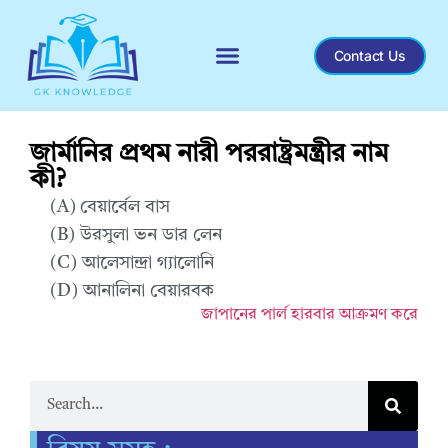
Contact Us
Recent General Knowledge
জার্মানির প্রথম নারী পররাষ্ট্রমন্ত্রীর নাম
কী?
(A) বেয়ার্বেল বাস
(B) উরসুলা ভন ডার লেন
(C) আলেসান্দ্রা গ্যালোনি
(D) আনালিনা বেয়ারবক
জাপানের পার্ল হারবার আক্রমণ করে
Correct Answer : D