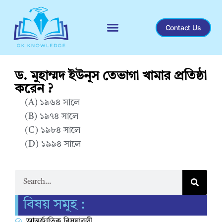
Contact Us
Recent General Knowledge
ড. মুহাম্মদ ইউনূস তেভাগা খামার প্রতিষ্ঠা
করেন ?
(A) ১৯৬৪ সালে
(B) ১৯৭৪ সালে
(C) ১৯৮৪ সালে
(D) ১৯৯৪ সালে
Correct Answer : B
বিষয় সমূহ :
আন্তর্জাতিক বিষয়াবলী