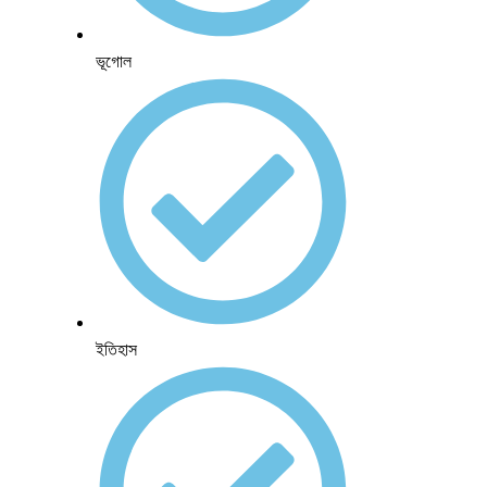
ভূগোল
ইতিহাস