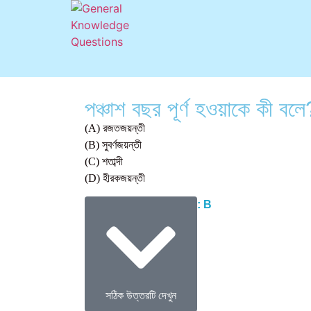
পঞ্চাশ বছর পূর্ণ হওয়াকে কী বলে
(A) রজতজয়ন্তী
(B) সুবর্ণজয়ন্তী
(C) শতাব্দী
(D) হীরকজয়ন্তী
Correct Answer : B
সঠিক উত্তরটি দেখুন