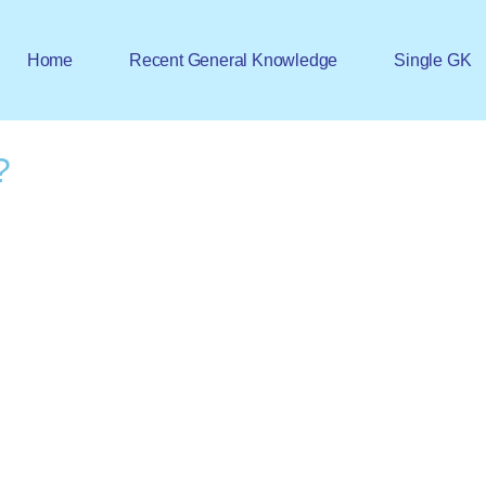
Home
Recent General Knowledge
Single GK
?