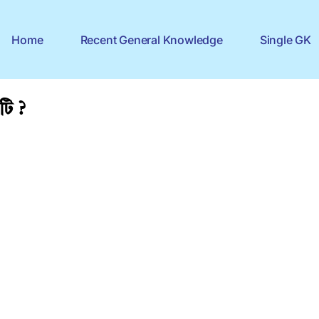
Home
Recent General Knowledge
Single GK
টি ?