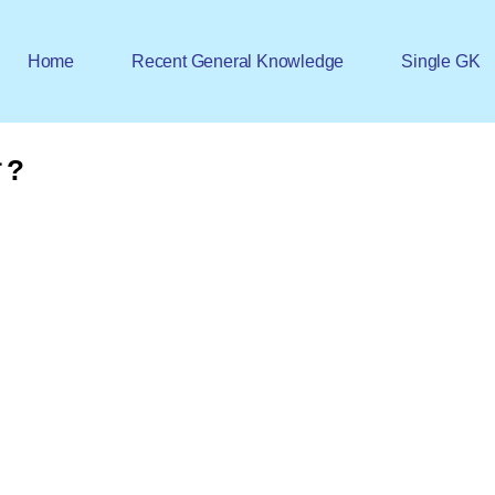
Home
Recent General Knowledge
Single GK
ত ?