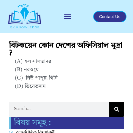
Contact Us
Recent General Knowledge
বিটকয়েন কোন দেশের অফিসিয়াল মুদ্রা
?
(A) এল সালভাদর
(B) নরওয়ে
(C) নিউ পাপুয়া গিনি
(D) ভিয়েতনাম
Correct Answer : A
বিষয় সমূহ :
আন্তর্জাতিক বিষয়াবলী