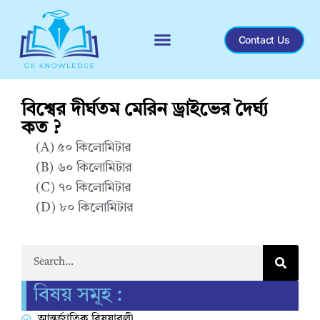
Contact Us
Recent General Knowledge
বিশ্বের দীর্ঘতম মেরিন ড্রাইভের দৈর্ঘ্য
কত ?
(A) ৫০ কিলোমিটার
(B)
৬০ কিলোমিটার
(C)
৭০ কিলোমিটার
(D)
৮০ কিলোমিটার
Correct Answer : D
বিষয় সমূহ :
আন্তর্জাতিক বিষয়াবলী