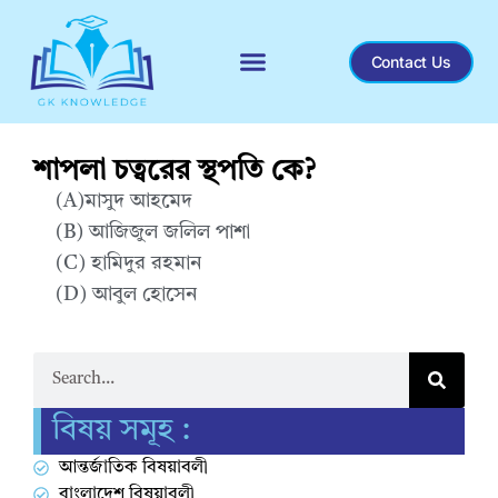
Contact Us
Recent General Knowledge
শাপলা চত্বরের স্থপতি কে?
(A)মাসুদ আহমেদ
(B) আজিজুল জলিল পাশা
(C) হামিদুর রহমান
(D) আবুল হোসেন
Correct Answer : B
বিষয় সমূহ :
আন্তর্জাতিক বিষয়াবলী
বাংলাদেশ বিষয়াবলী