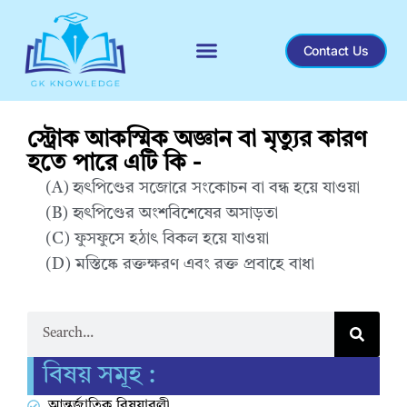
Contact Us
Recent General Knowledge
স্ট্রোক আকস্মিক অজ্ঞান বা মৃত্যুর কারণ
হতে পারে এটি কি -
(A) হৃৎপিণ্ডের সজোরে সংকোচন বা বন্ধ হয়ে যাওয়া
(B) হৃৎপিণ্ডের অংশবিশেষের অসাড়তা
(C) ফুসফুসে হঠাৎ বিকল হয়ে যাওয়া
(D) মস্তিষ্কে রক্তক্ষরণ এবং রক্ত প্রবাহে বাধা
Correct Answer : D
বিষয় সমূহ :
আন্তর্জাতিক বিষয়াবলী