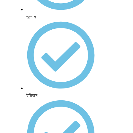
ভূগোল
ইতিহাস