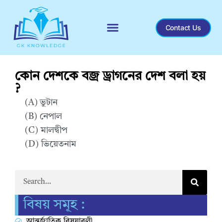
Contact Us
Recent General Knowledge
কোন দেশকে বজ্র ড্রাগনের দেশ বলা হয়
?
(A) ভুটান
(B) নেপাল
(C) মালদ্বীপ
(D) ভিয়েতনাম
Correct Answer : A
বিষয় সমূহ :
আন্তর্জাতিক বিষয়াবলী