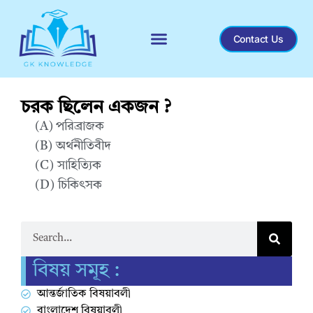
Contact Us
Recent General Knowledge
চরক ছিলেন একজন ?
(A) পরিব্রাজক
(B) অর্থনীতিবীদ
(C) সাহিত্যিক
(D) চিকিৎসক
Correct Answer : D
বিষয় সমূহ :
আন্তর্জাতিক বিষয়াবলী
বাংলাদেশ বিষয়াবলী