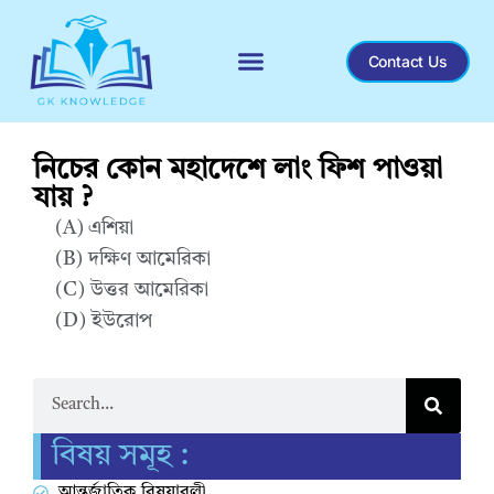
Contact Us
Recent General Knowledge
নিচের কোন মহাদেশে লাং ফিশ পাওয়া
যায় ?
(A) এশিয়া
(B) দক্ষিণ আমেরিকা
(C) উত্তর আমেরিকা
(D) ইউরোপ
Correct Answer : B
বিষয় সমূহ :
আন্তর্জাতিক বিষয়াবলী