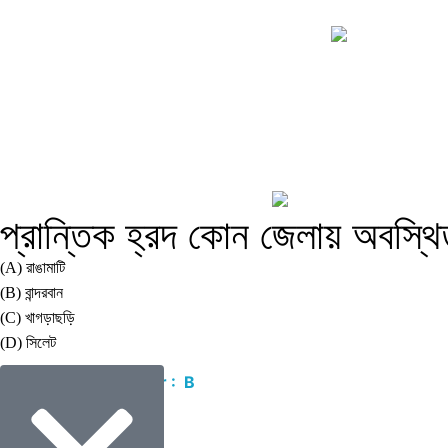
প্রান্তিক হ্রদ কোন জেলায় অবস্থ
(A) রাঙামাটি
(B) বান্দরবান
(C) খাগড়াছড়ি
(D) সিলেট
Correct Answer : B