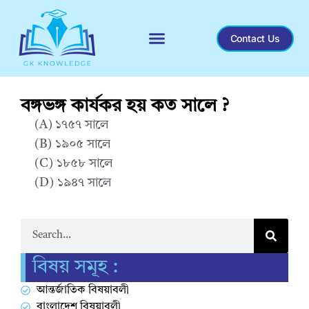
Contact Us
Recent General Knowledge
বঙ্গভঙ্গ কার্যকর হয় কত সালে ?
(A) ১৭৫৭ সালে
(B) ১৯০৫ সালে
(C) ১৮৫৮ সালে
(D) ১৯৪৭ সালে
Correct Answer : B
বিষয় সমূহ :
আন্তর্জাতিক বিষয়াবলী
বাংলাদেশ বিষয়াবলী