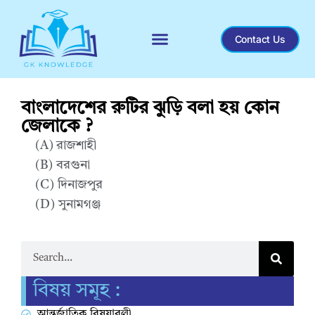
Contact Us
Recent General Knowledge
বাংলাদেশের রুটির ঝুড়ি বলা হয় কোন
জেলাকে ?
(A) রাজশাহী
(B) বরগুনা
(C) দিনাজপুর
(D) সুনামগঞ্জ
Correct Answer : C
বিষয় সমূহ :
আন্তর্জাতিক বিষয়াবলী