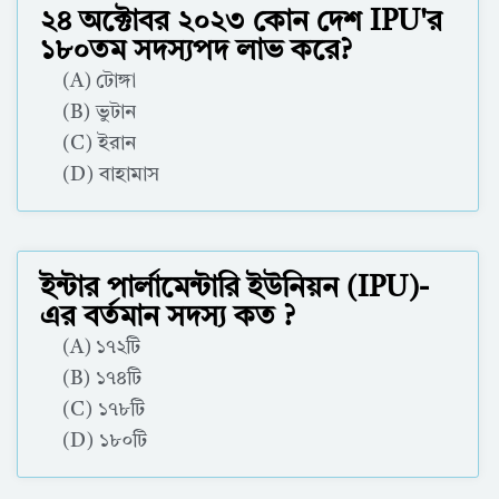
২৪ অক্টোবর ২০২৩ কোন দেশ IPU'র
১৮০তম সদস্যপদ লাভ করে?
(A) টোঙ্গা
(B) ভুটান
(C) ইরান
(D)
বাহামাস
Correct Answer : D
ইন্টার পার্লামেন্টারি ইউনিয়ন (IPU)-
এর বর্তমান সদস্য কত ?
(A) ১৭২টি
(B) ১৭৪টি
(C) ১৭৮টি
(D) ১৮০টি
Correct Answer : D