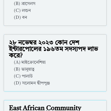
(B) ব্রাসেলস
(C) লন্ডন
(D) বন
Correct Answer : B
২৮ নভেম্বর ২০২৩ কোন দেশ
ইন্টারপোলের ১৯৬তম সদস্যপদ লাভ
করে?
(A) মাইক্রোনেশিয়া
(B) ভানুয়াতু
(C) পালাউ
(D) সলোমন দ্বীপপুঞ্জ
Correct Answer : C
East African Community