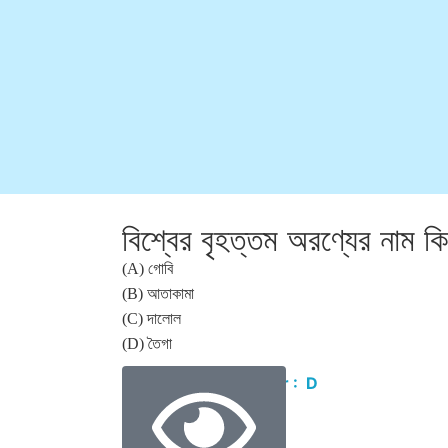
বিশ্বের বৃহত্তম অরণ্যের নাম ক
(A) গোবি
(B) আতাকামা
(C) দালোল
(D) তৈগা
Correct Answer : D