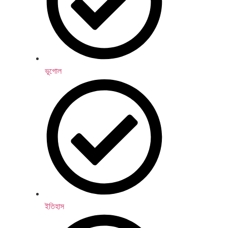
ভূগোল
ইতিহাস