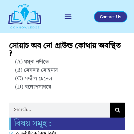
Contact Us
Recent General Knowledge
সোয়াচ অব নো গ্রাউন্ড কোথায় অবস্থিত
?
(A) যমুনা নদীতে
(B) মেঘনার মোহনায়
(C) সন্দ্বীপ চেনেল
(D) বঙ্গোপসাগরে
Correct Answer : D
বিষয় সমূহ :
আন্তর্জাতিক বিষয়াবলী